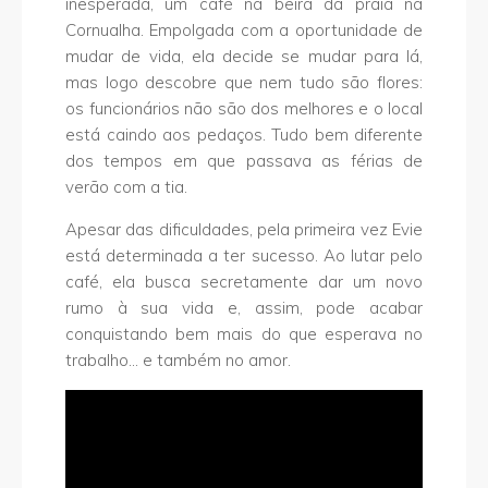
inesperada, um café na beira da praia na
Cornualha. Empolgada com a oportunidade de
mudar de vida, ela decide se mudar para lá,
mas logo descobre que nem tudo são flores:
os funcionários não são dos melhores e o local
está caindo aos pedaços. Tudo bem diferente
dos tempos em que passava as férias de
verão com a tia.
Apesar das dificuldades, pela primeira vez Evie
está determinada a ter sucesso. Ao lutar pelo
café, ela busca secretamente dar um novo
rumo à sua vida e, assim, pode acabar
conquistando bem mais do que esperava no
trabalho… e também no amor.