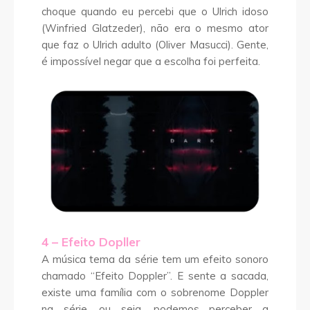
choque quando eu percebi que o Ulrich idoso
(Winfried Glatzeder), não era o mesmo ator
que faz o Ulrich adulto (Oliver Masucci). Gente,
é impossível negar que a escolha foi perfeita.
4 – Efeito Dopller
A música tema da série tem um efeito sonoro
chamado “Efeito Doppler”. E sente a sacada,
existe uma família com o sobrenome Doppler
na série, ou seja, podemos perceber a