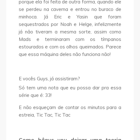
porque ela foi feita de outra forma, quando ele
se perdeu na caverna e entrou no buraco de
minhoca. Já Eric e Yasin que foram
sequestrados por Noah e Helge, infelizmente
já não tiveram a mesma sorte, assim como
Mads e terminaram com os tímpanos
estourados e com os olhos queimados. Parece
que essa máquina deles não funciona não!
E vocês Guys, já assistiram?
Só tem uma nota que eu possa dar pra essa
série que é: 33!
E não esqueçam de contar os minutos para a
estreia, Tic Tac, Tic Tac
Como bônus vou deixar uma teoria