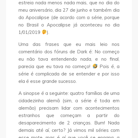
estreia nada menos nada mais, que no dia do
meu aniversário, dia 27 de junho e também dia
do Apocalipse (de acordo com a série, porque
no Brasil o Apocalipse já aconteceu no dia
1/01/2019
).
Uma das frases que eu mais leio nos
comentário dos fóruns de Dark é: No começo
eu não tava entendendo nada, e no final,
parecia que eu tava no começo!
Pois é, a
série é complicada de se entender e por isso
ela é esse grande sucesso.
A sinopse é a seguinte: quatro famílias de uma
cidadezinha alemã (sim, a série é toda em
alemão) precisam lidar com acontecimentos
estranhos que começam a partir do
desaparecimento de 2 crianças. Bum! Nada
demais até aí, certo? Já vimos mil séries com
esse mote, mas é aí que você se engana, a