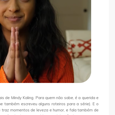
ais de Mindy Kaling. Para quem não sabe, é a querida e
ue também escreveu alguns roteiros para a série). E o
rie traz momentos de leveza e humor, e fala também de