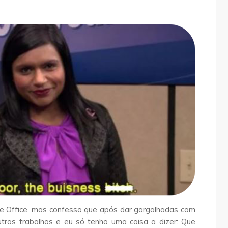
he Office, mas confesso que após dar gargalhadas com
outros trabalhos e eu só tenho uma coisa a dizer: Que