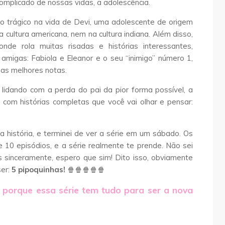
mplicado de nossas vidas, a adolescência.
o trágico na vida de Devi, uma adolescente de origem
 cultura americana, nem na cultura indiana. Além disso,
nde rola muitas risadas e histórias interessantes,
migas: Fabiola e Eleanor e o seu “inimigo” número 1,
 as melhores notas.
lidando com a perda do pai da pior forma possível, a
 com histórias completas que você vai olhar e pensar:
 história, e terminei de ver a série em um sábado. Os
e 10 episódios, e a série realmente te prende. Não sei
 sinceramente, espero que sim! Dito isso, obviamente
ser:
5 pipoquinhas!
🍿
🍿
🍿
🍿
🍿
 porque essa série tem tudo para ser a nova