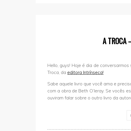
A TROCA –
Hello, guys! Hoje é dia de conversarmos s
Troca, da
editora Intrínseca!
Sabe aquele livro que você ama e precisa
com a obra de Beth O’leray. Se vocês 
ouviram falar sobre o outro livro da aut