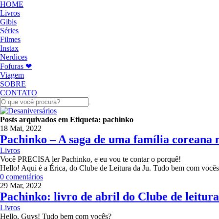
HOME
Livros
Gibis
Séries
Filmes
Instax
Nerdices
Fofuras ❤
Viagem
SOBRE
CONTATO
Posts arquivados em
Etiqueta:
pachinko
18 Mai, 2022
Pachinko – A saga de uma família coreana 
Livros
Você PRECISA ler Pachinko, e eu vou te contar o porquê!
Hello! Aqui é a Érica, do Clube de Leitura da Ju. Tudo bem com vocês
0 comentários
29 Mar, 2022
Pachinko: livro de abril do Clube de leitur
Livros
Hello, Guys! Tudo bem com vocês?