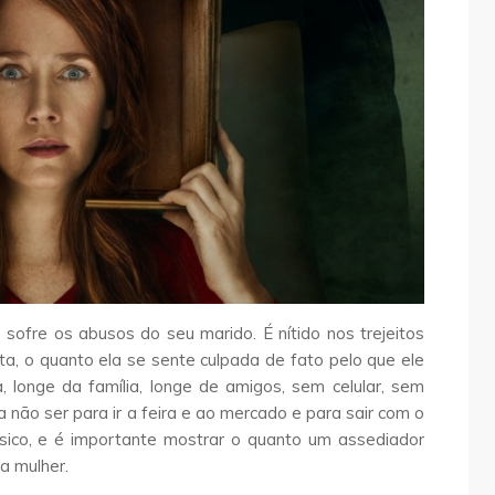
ofre os abusos do seu marido. É nítido nos trejeitos
ta, o quanto ela se sente culpada de fato pelo que ele
, longe da família, longe de amigos, sem celular, sem
 não ser para ir a feira e ao mercado e para sair com o
sico, e é importante mostrar o quanto um assediador
a mulher.