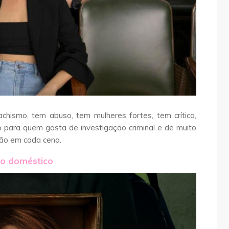
achismo, tem abuso, tem mulheres fortes, tem crítica,
io para quem gosta de investigação criminal e de muito
ção em cada cena.
so doméstico