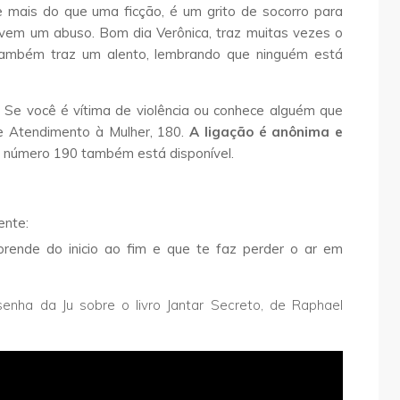
 e mais do que uma ficção, é um grito de socorro para
vivem um abuso. Bom dia Verônica, traz muitas vezes o
 também traz um alento, lembrando que ninguém está
: Se você é vítima de violência ou conhece alguém que
de Atendimento à Mulher, 180.
A ligação é anônima e
 o número 190 também está disponível.
ente:
prende do inicio ao fim e que te faz perder o ar em
senha da Ju sobre o livro Jantar Secreto, de Raphael