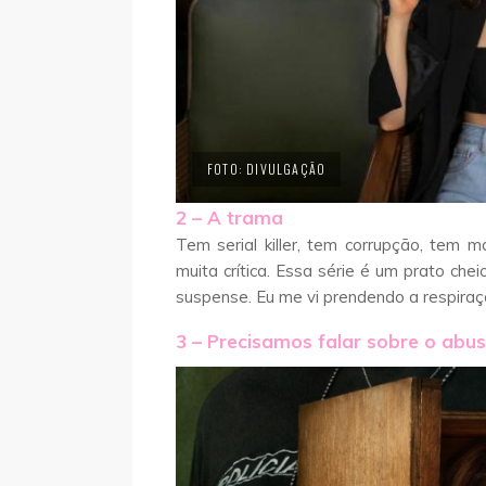
FOTO: DIVULGAÇÃO
2 – A trama
Tem serial killer, tem corrupção, tem m
muita crítica. Essa série é um prato che
suspense. Eu me vi prendendo a respira
3 – Precisamos falar sobre o abu