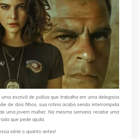
 uma escrivã de polícia que trabalha em uma delegacia
e de dois filhos, sua rotina acaba sendo interrompida
o de uma jovem mulher. Na mesma semana, recebe uma
rada que pede ajuda.
ssa série o quanto antes!