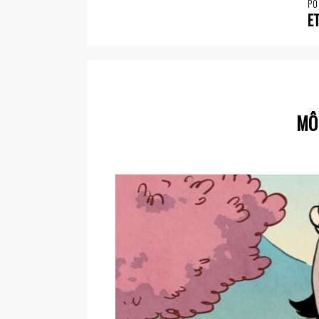
PO
E
MÔ