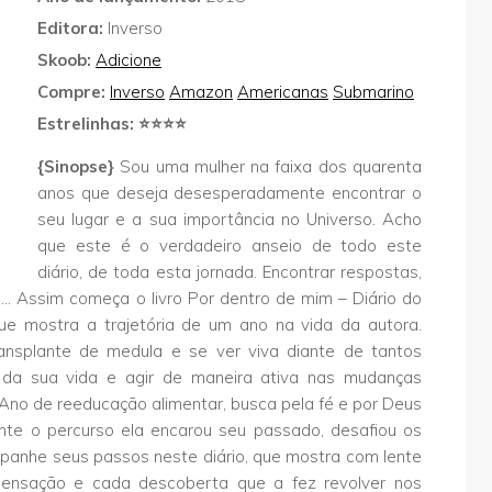
Editora:
Inverso
Skoob:
Adicione
Compre:
Inverso
Amazon
Americanas
Submarino
Estrelinhas: ⭐⭐⭐⭐
{Sinopse}
Sou uma mulher na faixa dos quarenta
anos que deseja desesperadamente encontrar o
seu lugar e a sua importância no Universo. Acho
que este é o verdadeiro anseio de todo este
diário, de toda esta jornada. Encontrar respostas,
… Assim começa o livro Por dentro de mim – Diário do
que mostra a trajetória de um ano na vida da autora.
nsplante de medula e se ver viva diante de tantos
s da sua vida e agir de maneira ativa nas mudanças
Ano de reeducação alimentar, busca pela fé e por Deus
nte o percurso ela encarou seu passado, desafiou os
panhe seus passos neste diário, que mostra com lente
nsação e cada descoberta que a fez revolver nos