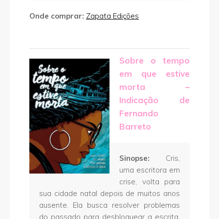
Onde comprar:
Zapata Edições
Sobre o tempo
em que estive
morta –
Indicação de
Fernando
Barreto
Sinopse:
Cris,
uma escritora em
crise, volta para
sua cidade natal depois de muitos anos
ausente. Ela busca resolver problemas
do passado para desbloquear a escrita,