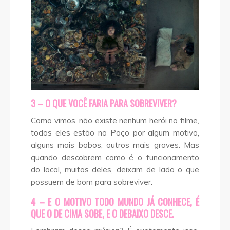
3 – O QUE VOCÊ FARIA PARA SOBREVIVER?
Como vimos, não existe nenhum herói no filme,
todos eles estão no Poço por algum motivo,
alguns mais bobos, outros mais graves. Mas
quando descobrem como é o funcionamento
do local, muitos deles, deixam de lado o que
possuem de bom para sobreviver.
4 – E O MOTIVO TODO MUNDO JÁ CONHECE, É
QUE O DE CIMA SOBE, E O DEBAIXO DESCE.